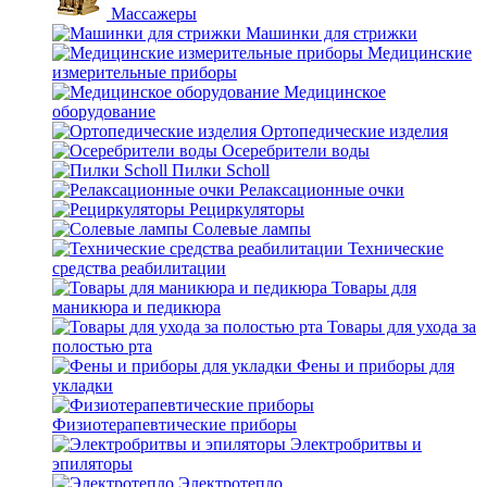
Массажеры
Машинки для стрижки
Медицинские
измерительные приборы
Медицинское
оборудование
Ортопедические изделия
Осеребрители воды
Пилки Scholl
Релаксационные очки
Рециркуляторы
Солевые лампы
Технические
средства реабилитации
Товары для
маникюра и педикюра
Товары для ухода за
полостью рта
Фены и приборы для
укладки
Физиотерапевтические приборы
Электробритвы и
эпиляторы
Электротепло