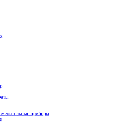
х
р
раты
змерительные приборы
е