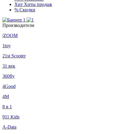
Хит
Хиты продаж
%
Скидки
Производители
|ZOOM
1toy
21st Scooter
31 век
360fly
4Good
4М
8 в 1
911 Kids
A-Data