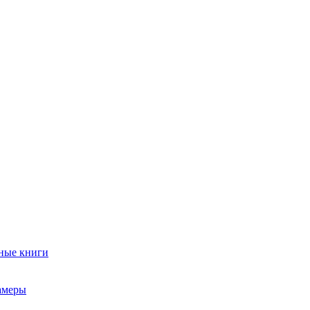
ные книги
амеры