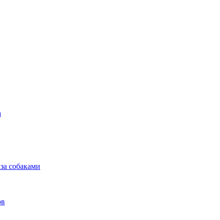
а
 за собаками
ов