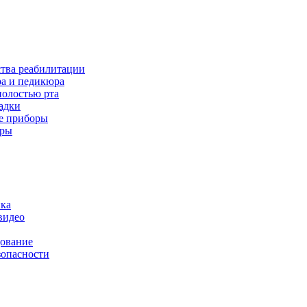
ства реабилитации
а и педикюра
полостью рта
адки
е приборы
оры
ика
видео
дование
зопасности