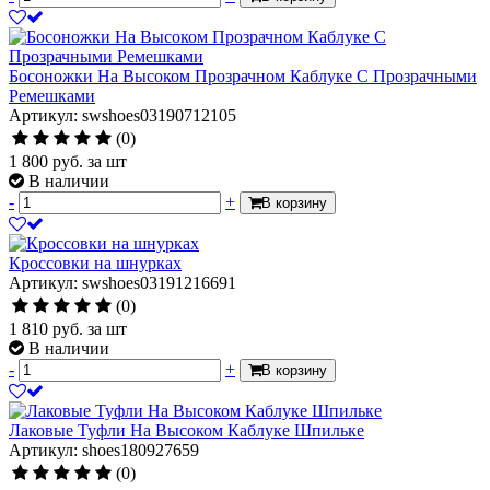
Босоножки На Высоком Прозрачном Каблуке С Прозрачными
Ремешками
Артикул: swshoes03190712105
(0)
1 800
руб.
за шт
В наличии
-
+
В корзину
Кроссовки на шнурках
Артикул: swshoes03191216691
(0)
1 810
руб.
за шт
В наличии
-
+
В корзину
Лаковые Туфли На Высоком Каблуке Шпильке
Артикул: shoes180927659
(0)