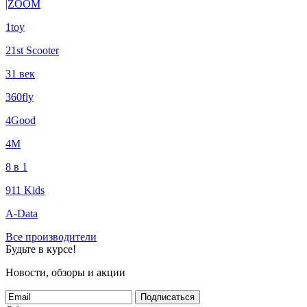
|ZOOM
1toy
21st Scooter
31 век
360fly
4Good
4М
8 в 1
911 Kids
A-Data
Все производители
Будьте в курсе!
Новости, обзоры и акции
Подписаться