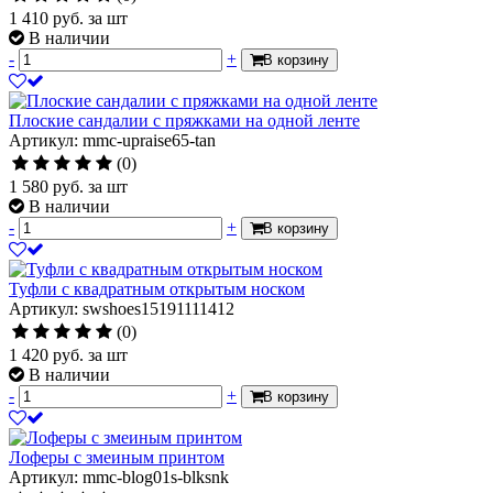
1 410
руб.
за шт
В наличии
-
+
В корзину
Плоские сандалии с пряжками на одной ленте
Артикул: mmc-upraise65-tan
(0)
1 580
руб.
за шт
В наличии
-
+
В корзину
Туфли с квадратным открытым носком
Артикул: swshoes15191111412
(0)
1 420
руб.
за шт
В наличии
-
+
В корзину
Лоферы с змеиным принтом
Артикул: mmc-blog01s-blksnk