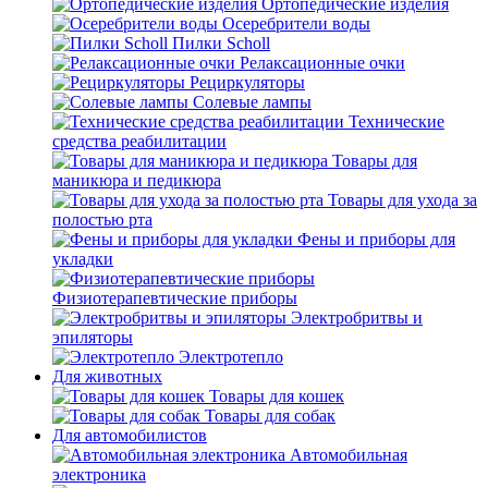
Ортопедические изделия
Осеребрители воды
Пилки Scholl
Релаксационные очки
Рециркуляторы
Солевые лампы
Технические
средства реабилитации
Товары для
маникюра и педикюра
Товары для ухода за
полостью рта
Фены и приборы для
укладки
Физиотерапевтические приборы
Электробритвы и
эпиляторы
Электротепло
Для животных
Товары для кошек
Товары для собак
Для автомобилистов
Автомобильная
электроника