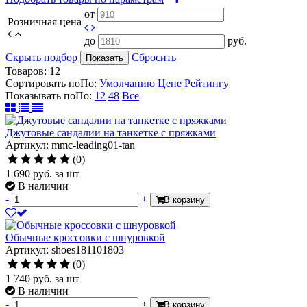
от
Розничная цена
до
руб.
Скрыть подбор
Сбросить
Показать
Товаров:
12
Сортировать по
По
:
Умолчанию
Цене
Рейтингу
Показывать по
По
:
12
48
Все
Джутовые сандалии на танкетке с пряжками
Артикул: mmc-leading01-tan
(0)
1 690
руб.
за шт
В наличии
-
+
В корзину
Обычные кроссовки с шнуровкой
Артикул: shoes181101803
(0)
1 740
руб.
за шт
В наличии
-
+
В корзину