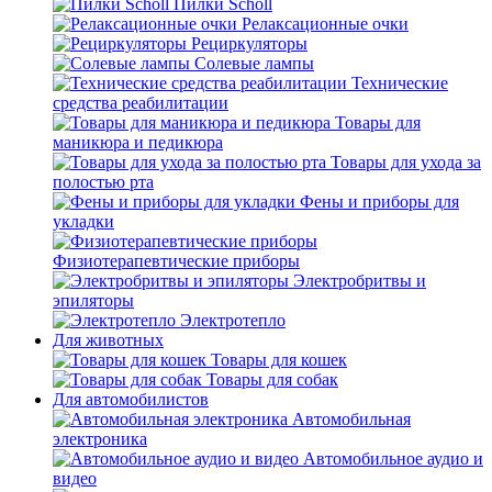
Пилки Scholl
Релаксационные очки
Рециркуляторы
Солевые лампы
Технические
средства реабилитации
Товары для
маникюра и педикюра
Товары для ухода за
полостью рта
Фены и приборы для
укладки
Физиотерапевтические приборы
Электробритвы и
эпиляторы
Электротепло
Для животных
Товары для кошек
Товары для собак
Для автомобилистов
Автомобильная
электроника
Автомобильное аудио и
видео