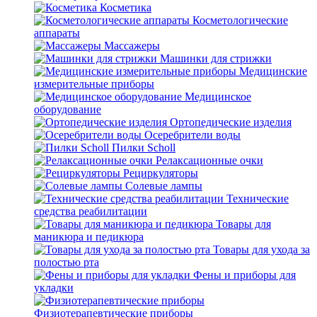
Косметика
Косметологические
аппараты
Массажеры
Машинки для стрижки
Медицинские
измерительные приборы
Медицинское
оборудование
Ортопедические изделия
Осеребрители воды
Пилки Scholl
Релаксационные очки
Рециркуляторы
Солевые лампы
Технические
средства реабилитации
Товары для
маникюра и педикюра
Товары для ухода за
полостью рта
Фены и приборы для
укладки
Физиотерапевтические приборы