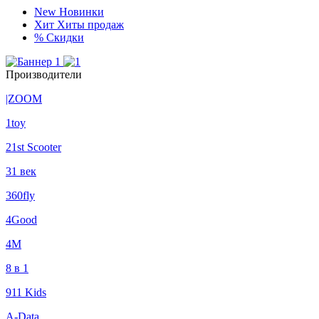
New
Новинки
Хит
Хиты продаж
%
Скидки
Производители
|ZOOM
1toy
21st Scooter
31 век
360fly
4Good
4М
8 в 1
911 Kids
A-Data