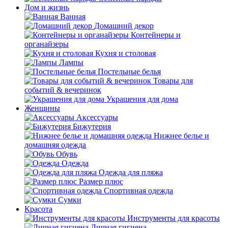
Дом и жизнь
Ванная
Домашний декор
Контейнеры и
органайзеры
Кухня и столовая
Лампы
Постельные белья
Товары для
событий & вечеринок
Украшения для дома
Женщины
Аксессуары
Бижутерия
Нижнее белье и
домашняя одежда
Обувь
Одежда
Одежда для пляжа
Размер плюс
Спортивная одежда
Сумки
Красота
Инструменты для красоты
Личная гигиена