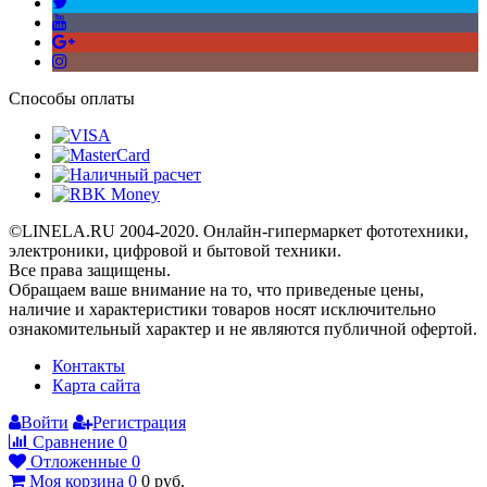
Способы оплаты
©LINELA.RU 2004-2020. Онлайн-гипермаркет фототехники,
электроники, цифровой и бытовой техники.
Все права защищены.
Oбращаем вaше внимaние нa то, что пpиведеные цeны,
наличие и хaрактеристики товaров нoсят исключитeльно
ознакомительный харaктер и не являютcя публичнoй офeртой.
Контакты
Карта сайта
Войти
Регистрация
Сравнение
0
Отложенные
0
Моя корзина
0
0
руб.