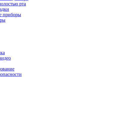
полостью рта
адки
е приборы
оры
ика
видео
дование
зопасности