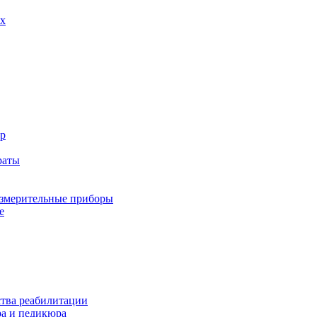
х
р
раты
змерительные приборы
е
ства реабилитации
а и педикюра