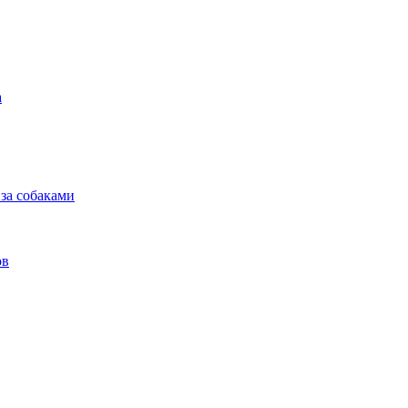
а
 за собаками
ов