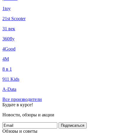
1toy
21st Scooter
31 век
360fly
4Good
4М
8 в 1
911 Kids
A-Data
Все производители
Будьте в курсе!
Новости, обзоры и акции
Подписаться
Обзоры и советы