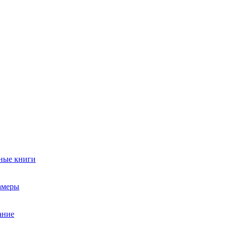
ные книги
амеры
ание