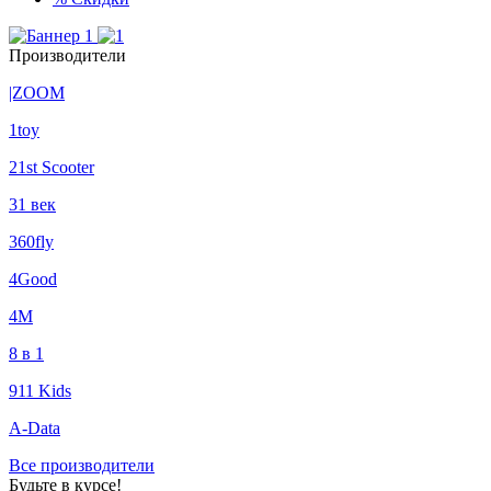
Производители
|ZOOM
1toy
21st Scooter
31 век
360fly
4Good
4М
8 в 1
911 Kids
A-Data
Все производители
Будьте в курсе!