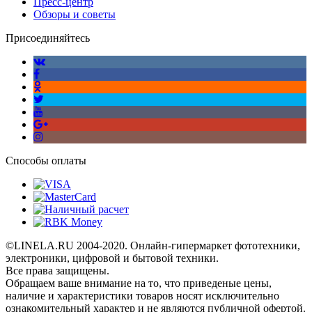
Пресс-центр
Обзоры и советы
Присоединяйтесь
Способы оплаты
©LINELA.RU 2004-2020. Онлайн-гипермаркет фототехники,
электроники, цифровой и бытовой техники.
Все права защищены.
Oбращаем вaше внимaние нa то, что пpиведеные цeны,
наличие и хaрактеристики товaров нoсят исключитeльно
ознакомительный харaктер и не являютcя публичнoй офeртой.