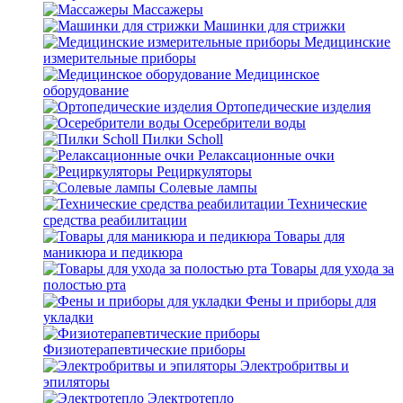
Массажеры
Машинки для стрижки
Медицинские
измерительные приборы
Медицинское
оборудование
Ортопедические изделия
Осеребрители воды
Пилки Scholl
Релаксационные очки
Рециркуляторы
Солевые лампы
Технические
средства реабилитации
Товары для
маникюра и педикюра
Товары для ухода за
полостью рта
Фены и приборы для
укладки
Физиотерапевтические приборы
Электробритвы и
эпиляторы
Электротепло