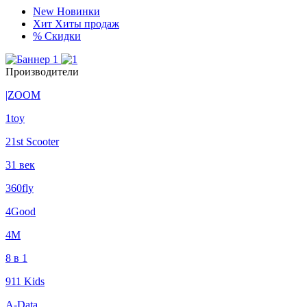
New
Новинки
Хит
Хиты продаж
%
Скидки
Производители
|ZOOM
1toy
21st Scooter
31 век
360fly
4Good
4М
8 в 1
911 Kids
A-Data