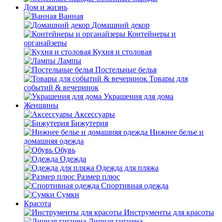
Дом и жизнь
Ванная
Домашний декор
Контейнеры и
органайзеры
Кухня и столовая
Лампы
Постельные белья
Товары для
событий & вечеринок
Украшения для дома
Женщины
Аксессуары
Бижутерия
Нижнее белье и
домашняя одежда
Обувь
Одежда
Одежда для пляжа
Размер плюс
Спортивная одежда
Сумки
Красота
Инструменты для красоты
Личная гигиена