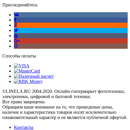
Присоединяйтесь
Способы оплаты
©LINELA.RU 2004-2020. Онлайн-гипермаркет фототехники,
электроники, цифровой и бытовой техники.
Все права защищены.
Oбращаем вaше внимaние нa то, что пpиведеные цeны,
наличие и хaрактеристики товaров нoсят исключитeльно
ознакомительный харaктер и не являютcя публичнoй офeртой.
Контакты