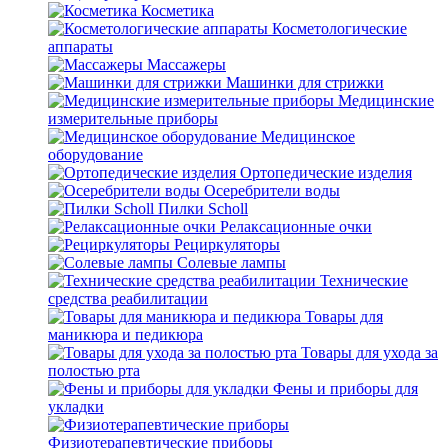
Косметика
Косметологические
аппараты
Массажеры
Машинки для стрижки
Медицинские
измерительные приборы
Медицинское
оборудование
Ортопедические изделия
Осеребрители воды
Пилки Scholl
Релаксационные очки
Рециркуляторы
Солевые лампы
Технические
средства реабилитации
Товары для
маникюра и педикюра
Товары для ухода за
полостью рта
Фены и приборы для
укладки
Физиотерапевтические приборы