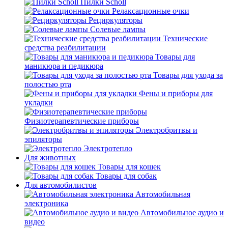
Пилки Scholl
Релаксационные очки
Рециркуляторы
Солевые лампы
Технические
средства реабилитации
Товары для
маникюра и педикюра
Товары для ухода за
полостью рта
Фены и приборы для
укладки
Физиотерапевтические приборы
Электробритвы и
эпиляторы
Электротепло
Для животных
Товары для кошек
Товары для собак
Для автомобилистов
Автомобильная
электроника
Автомобильное аудио и
видео