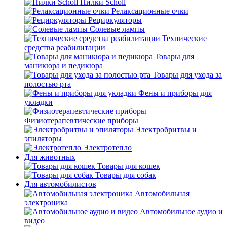
Пилки Scholl
Релаксационные очки
Рециркуляторы
Солевые лампы
Технические
средства реабилитации
Товары для
маникюра и педикюра
Товары для ухода за
полостью рта
Фены и приборы для
укладки
Физиотерапевтические приборы
Электробритвы и
эпиляторы
Электротепло
Для животных
Товары для кошек
Товары для собак
Для автомобилистов
Автомобильная
электроника
Автомобильное аудио и
видео