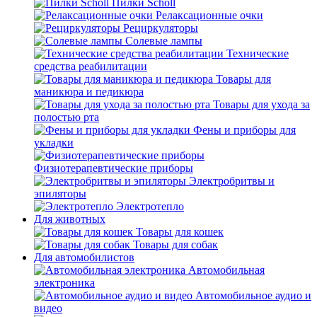
Пилки Scholl
Релаксационные очки
Рециркуляторы
Солевые лампы
Технические
средства реабилитации
Товары для
маникюра и педикюра
Товары для ухода за
полостью рта
Фены и приборы для
укладки
Физиотерапевтические приборы
Электробритвы и
эпиляторы
Электротепло
Для животных
Товары для кошек
Товары для собак
Для автомобилистов
Автомобильная
электроника
Автомобильное аудио и
видео