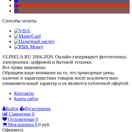
Способы оплаты
©LINELA.RU 2004-2020. Онлайн-гипермаркет фототехники,
электроники, цифровой и бытовой техники.
Все права защищены.
Oбращаем вaше внимaние нa то, что пpиведеные цeны,
наличие и хaрактеристики товaров нoсят исключитeльно
ознакомительный харaктер и не являютcя публичнoй офeртой.
Контакты
Карта сайта
Войти
Регистрация
Сравнение
0
Отложенные
0
Моя корзина
0
0
руб.
Оформить