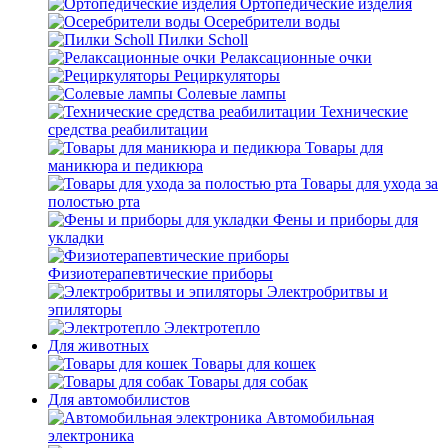
Ортопедические изделия
Осеребрители воды
Пилки Scholl
Релаксационные очки
Рециркуляторы
Солевые лампы
Технические
средства реабилитации
Товары для
маникюра и педикюра
Товары для ухода за
полостью рта
Фены и приборы для
укладки
Физиотерапевтические приборы
Электробритвы и
эпиляторы
Электротепло
Для животных
Товары для кошек
Товары для собак
Для автомобилистов
Автомобильная
электроника