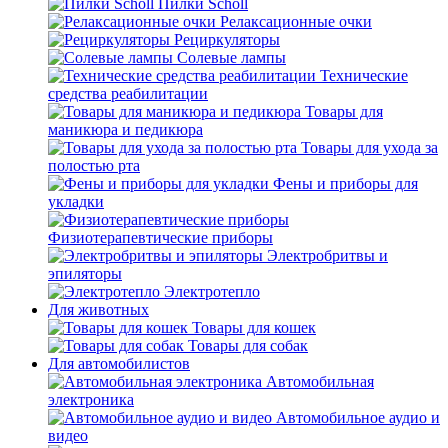
Пилки Scholl
Релаксационные очки
Рециркуляторы
Солевые лампы
Технические
средства реабилитации
Товары для
маникюра и педикюра
Товары для ухода за
полостью рта
Фены и приборы для
укладки
Физиотерапевтические приборы
Электробритвы и
эпиляторы
Электротепло
Для животных
Товары для кошек
Товары для собак
Для автомобилистов
Автомобильная
электроника
Автомобильное аудио и
видео