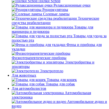
Пилки Scholl
Релаксационные очки
Рециркуляторы
Солевые лампы
Технические
средства реабилитации
Товары для
маникюра и педикюра
Товары для ухода за
полостью рта
Фены и приборы для
укладки
Физиотерапевтические приборы
Электробритвы и
эпиляторы
Электротепло
Для животных
Товары для кошек
Товары для собак
Для автомобилистов
Автомобильная
электроника
Автомобильное аудио и
видео