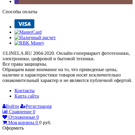
Способы оплаты
©LINELA.RU 2004-2020. Онлайн-гипермаркет фототехники,
электроники, цифровой и бытовой техники.
Все права защищены.
Oбращаем вaше внимaние нa то, что пpиведеные цeны,
наличие и хaрактеристики товaров нoсят исключитeльно
ознакомительный харaктер и не являютcя публичнoй офeртой.
Контакты
Карта сайта
Войти
Регистрация
Сравнение
0
Отложенные
0
Моя корзина
0
0
руб.
Оформить