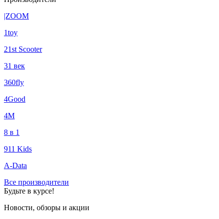
|ZOOM
1toy
21st Scooter
31 век
360fly
4Good
4М
8 в 1
911 Kids
A-Data
Все производители
Будьте в курсе!
Новости, обзоры и акции