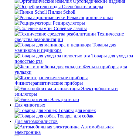
Ортопедические изделия
Осеребрители воды
Пилки Scholl
Релаксационные очки
Рециркуляторы
Солевые лампы
Технические
средства реабилитации
Товары для
маникюра и педикюра
Товары для ухода за
полостью рта
Фены и приборы для
укладки
Физиотерапевтические приборы
Электробритвы и
эпиляторы
Электротепло
Для животных
Товары для кошек
Товары для собак
Для автомобилистов
Автомобильная
электроника