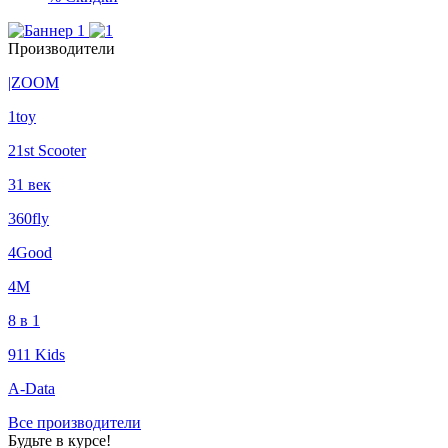
Производители
|ZOOM
1toy
21st Scooter
31 век
360fly
4Good
4М
8 в 1
911 Kids
A-Data
Все производители
Будьте в курсе!