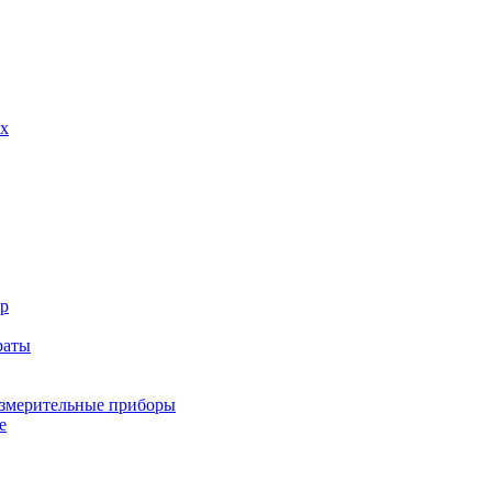
х
р
раты
змерительные приборы
е