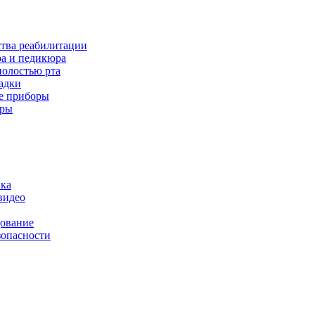
ства реабилитации
а и педикюра
полостью рта
адки
е приборы
оры
ика
видео
дование
зопасности