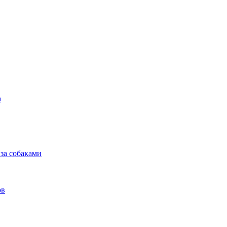
а
 за собаками
ов