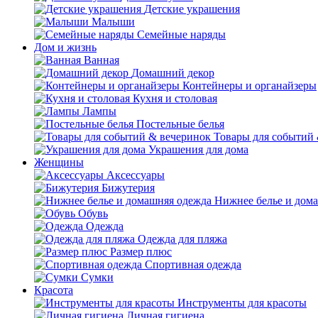
Детские украшения
Малыши
Семейные наряды
Дом и жизнь
Ванная
Домашний декор
Контейнеры и органайзеры
Кухня и столовая
Лампы
Постельные белья
Товары для событий
Украшения для дома
Женщины
Аксессуары
Бижутерия
Нижнее белье и дом
Обувь
Одежда
Одежда для пляжа
Размер плюс
Спортивная одежда
Сумки
Красота
Инструменты для красоты
Личная гигиена