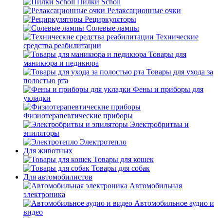
Пилки Scholl
Релаксационные очки
Рециркуляторы
Солевые лампы
Технические
средства реабилитации
Товары для
маникюра и педикюра
Товары для ухода за
полостью рта
Фены и приборы для
укладки
Физиотерапевтические приборы
Электробритвы и
эпиляторы
Электротепло
Для животных
Товары для кошек
Товары для собак
Для автомобилистов
Автомобильная
электроника
Автомобильное аудио и
видео