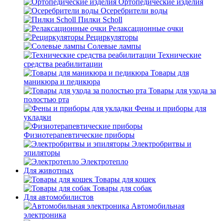
Ортопедические изделия
Осеребрители воды
Пилки Scholl
Релаксационные очки
Рециркуляторы
Солевые лампы
Технические
средства реабилитации
Товары для
маникюра и педикюра
Товары для ухода за
полостью рта
Фены и приборы для
укладки
Физиотерапевтические приборы
Электробритвы и
эпиляторы
Электротепло
Для животных
Товары для кошек
Товары для собак
Для автомобилистов
Автомобильная
электроника