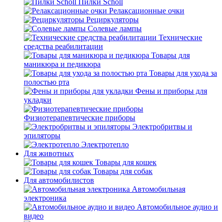
Пилки Scholl
Релаксационные очки
Рециркуляторы
Солевые лампы
Технические
средства реабилитации
Товары для
маникюра и педикюра
Товары для ухода за
полостью рта
Фены и приборы для
укладки
Физиотерапевтические приборы
Электробритвы и
эпиляторы
Электротепло
Для животных
Товары для кошек
Товары для собак
Для автомобилистов
Автомобильная
электроника
Автомобильное аудио и
видео