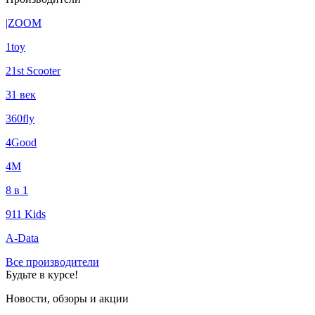
|ZOOM
1toy
21st Scooter
31 век
360fly
4Good
4М
8 в 1
911 Kids
A-Data
Все производители
Будьте в курсе!
Новости, обзоры и акции