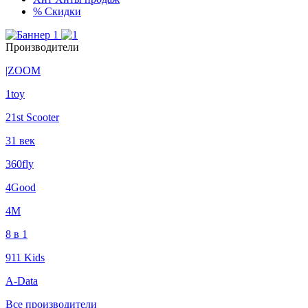
%
Скидки
Производители
|ZOOM
1toy
21st Scooter
31 век
360fly
4Good
4М
8 в 1
911 Kids
A-Data
Все производители