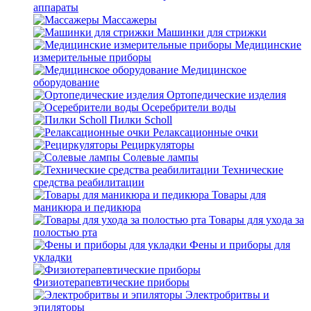
аппараты
Массажеры
Машинки для стрижки
Медицинские
измерительные приборы
Медицинское
оборудование
Ортопедические изделия
Осеребрители воды
Пилки Scholl
Релаксационные очки
Рециркуляторы
Солевые лампы
Технические
средства реабилитации
Товары для
маникюра и педикюра
Товары для ухода за
полостью рта
Фены и приборы для
укладки
Физиотерапевтические приборы
Электробритвы и
эпиляторы