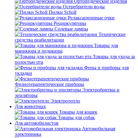
Ортопедические изделия
Осеребрители воды
Пилки Scholl
Релаксационные очки
Рециркуляторы
Солевые лампы
Технические
средства реабилитации
Товары для
маникюра и педикюра
Товары для ухода за
полостью рта
Фены и приборы для
укладки
Физиотерапевтические приборы
Электробритвы и
эпиляторы
Электротепло
Для животных
Товары для кошек
Товары для собак
Для автомобилистов
Автомобильная
электроника