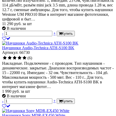
количество излучателей: 1, импеданс 25 Ом, чувствительность
114 дБ/мВт, разъём mini jack 3.5 mm, длина провода 1.28 м, вес
12.7 г, сменные амбушюры. Для того, чтобы купить наушники
Westone UM PRO10 Blue в интернет магазине фототехники,
цифровой и быт…
11 290
руб.
за шт
В наличии
-
+
Купить
Наушники Audio-Technica ATH-S100 BK
Артикул: 66730
(6)
Накладные. Подключение - с проводом. Тип наушников -
динамические. закрытые. Диапазон воспроизводимых частот -
15 - 22000 гц. Импеданс - 32 ом. Чувствительность - 104 дб.
Максимальная мощность - 500 мвт. Вес - 110 г.. Для того,
чтобы купить наушники Audio-Technica ATH-S100 BK в
интернет магазине фотот…
1 990
руб.
за шт
В наличии
-
+
Купить
Наушники Sony MDR-EX450 White