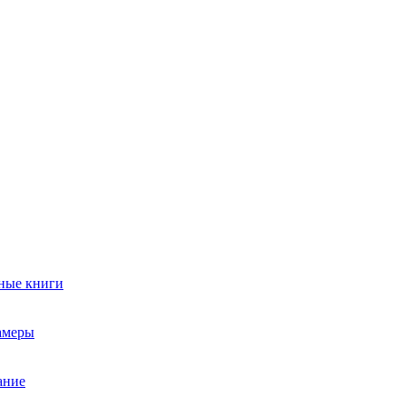
ные книги
амеры
ание