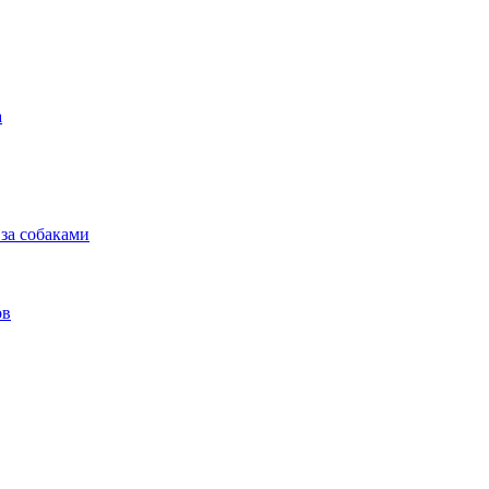
а
 за собаками
ов