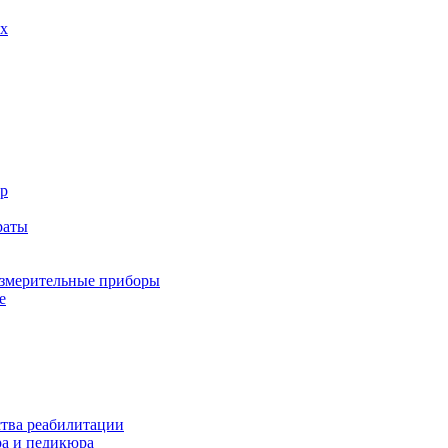
х
р
раты
змерительные приборы
е
ства реабилитации
а и педикюра