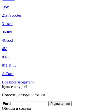
1toy
21st Scooter
31 век
360fly
4Good
4М
8 в 1
911 Kids
A-Data
Все производители
Будьте в курсе!
Новости, обзоры и акции
Подписаться
Обзоры и советы