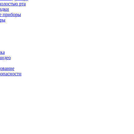
полостью рта
адки
е приборы
оры
ика
видео
дование
зопасности