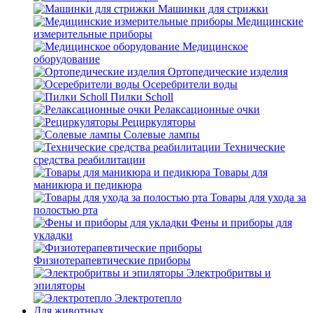
Машинки для стрижки
Медицинские
измерительные приборы
Медицинское
оборудование
Ортопедические изделия
Осеребрители воды
Пилки Scholl
Релаксационные очки
Рециркуляторы
Солевые лампы
Технические
средства реабилитации
Товары для
маникюра и педикюра
Товары для ухода за
полостью рта
Фены и приборы для
укладки
Физиотерапевтические приборы
Электробритвы и
эпиляторы
Электротепло
Для животных