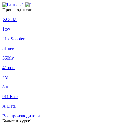
Производители
|ZOOM
1toy
21st Scooter
31 век
360fly
4Good
4М
8 в 1
911 Kids
A-Data
Все производители
Будьте в курсе!