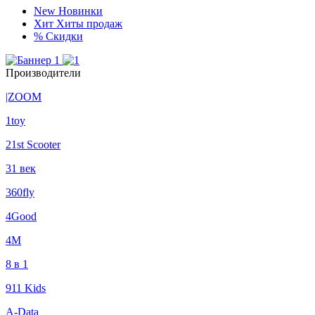
New
Новинки
Хит
Хиты продаж
%
Скидки
Производители
|ZOOM
1toy
21st Scooter
31 век
360fly
4Good
4М
8 в 1
911 Kids
A-Data