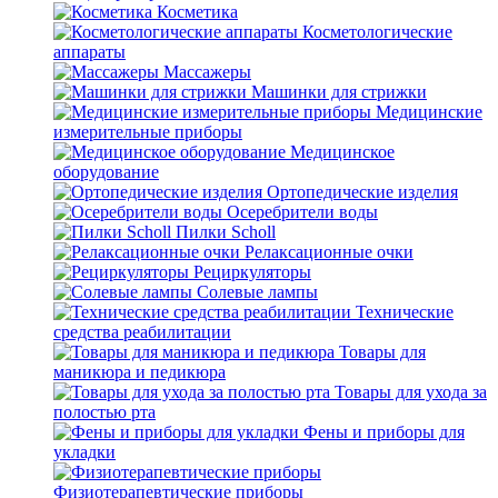
Косметика
Косметологические
аппараты
Массажеры
Машинки для стрижки
Медицинские
измерительные приборы
Медицинское
оборудование
Ортопедические изделия
Осеребрители воды
Пилки Scholl
Релаксационные очки
Рециркуляторы
Солевые лампы
Технические
средства реабилитации
Товары для
маникюра и педикюра
Товары для ухода за
полостью рта
Фены и приборы для
укладки
Физиотерапевтические приборы