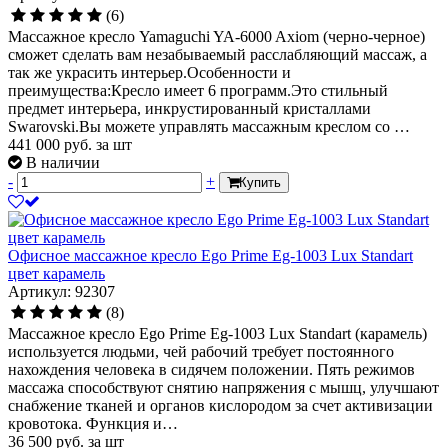
(6)
Массажное кресло Yamaguchi YA-6000 Axiom (черно-черное)
сможет сделать вам незабываемый расслабляющий массаж, а
так же украсить интерьер.Особенности и
преимущества:Кресло имеет 6 программ.Это стильный
предмет интерьера, инкрустированный кристаллами
Swarovski.Вы можете управлять массажным креслом со …
441 000
руб.
за шт
В наличии
-
+
Купить
Офисное массажное кресло Ego Prime Eg-1003 Lux Standart
цвет карамель
Артикул: 92307
(8)
Массажное кресло Ego Prime Eg-1003 Lux Standart (карамель)
используется людьми, чей рабочий требует постоянного
нахождения человека в сидячем положении. Пять режимов
массажа способствуют снятию напряжения с мышц, улучшают
снабжение тканей и органов кислородом за счет активизации
кровотока. Функция и…
36 500
руб.
за шт