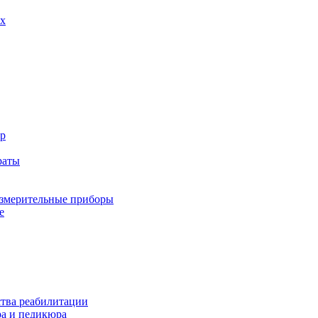
х
р
раты
змерительные приборы
е
ства реабилитации
а и педикюра