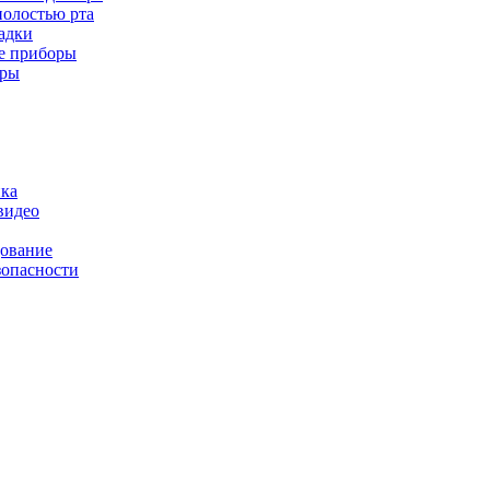
полостью рта
адки
е приборы
оры
ика
видео
дование
зопасности