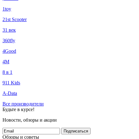
1toy
21st Scooter
31 век
360fly
4Good
4М
8 в 1
911 Kids
A-Data
Все производители
Будьте в курсе!
Новости, обзоры и акции
Подписаться
Обзоры и советы