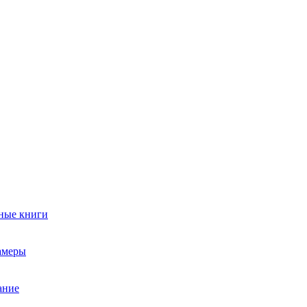
ные книги
амеры
ание