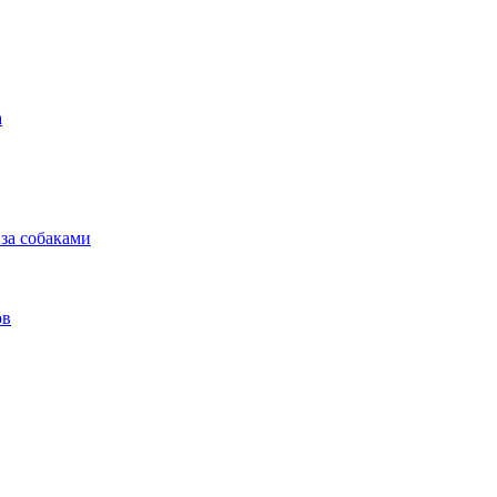
а
 за собаками
ов