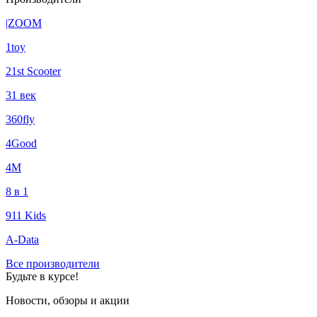
|ZOOM
1toy
21st Scooter
31 век
360fly
4Good
4М
8 в 1
911 Kids
A-Data
Все производители
Будьте в курсе!
Новости, обзоры и акции