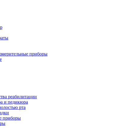
р
раты
змерительные приборы
е
ства реабилитации
а и педикюра
полостью рта
адки
е приборы
оры