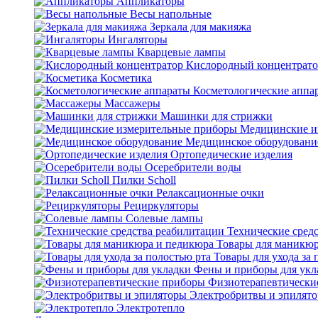
Аппликаторы
Весы напольные
Зеркала для макияжа
Ингаляторы
Кварцевые лампы
Кислородный концентрато
Косметика
Косметологические аппа
Массажеры
Машинки для стрижки
Медицинские и
Медицинское оборудовани
Ортопедические изделия
Осеребрители воды
Пилки Scholl
Релаксационные очки
Рециркуляторы
Солевые лампы
Технические сред
Товары для маникюр
Товары для ухода за 
Фены и приборы для укл
Физиотерапевтически
Электробритвы и эпилят
Электротепло