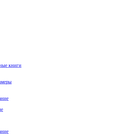
ные книги
амеры
ание
ие
ание