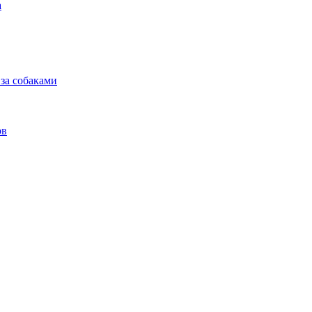
а
 за собаками
ов