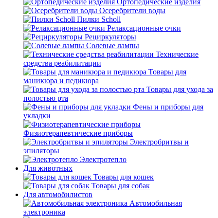
Ортопедические изделия
Осеребрители воды
Пилки Scholl
Релаксационные очки
Рециркуляторы
Солевые лампы
Технические
средства реабилитации
Товары для
маникюра и педикюра
Товары для ухода за
полостью рта
Фены и приборы для
укладки
Физиотерапевтические приборы
Электробритвы и
эпиляторы
Электротепло
Для животных
Товары для кошек
Товары для собак
Для автомобилистов
Автомобильная
электроника