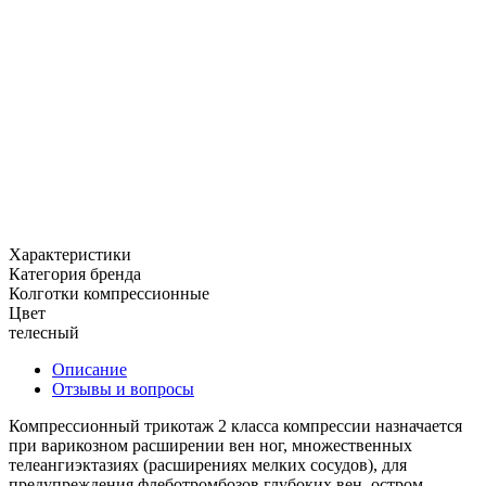
Характеристики
Категория бренда
Колготки компрессионные
Цвет
телесный
Описание
Отзывы и вопросы
Компрессионный трикотаж 2 класса компрессии назначается
при варикозном расширении вен ног, множественных
телеангиэктазиях (расширениях мелких сосудов), для
предупреждения флеботромбозов глубоких вен, остром