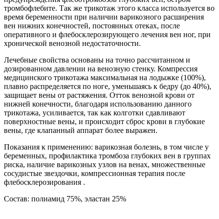
тромбофлебите. Так же трикотаж этого класса используется во
время беременности при наличии варикозного расширения
вен нижних конечностей, постоянных отеках, после
оперативного и флебосклерозирующего лечения вен ног, при
хронической венозной недостаточности.
Лечебные свойства основаны на точно рассчитанном и
дозированном давлении на венозную стенку. Компрессия
медицинского трикотажа максимальная на лодыжке (100%),
плавно распределяется по ноге, уменьшаясь к бедру (до 40%),
защищает вены от растяжения. Отток венозной крови от
нижней конечности, благодаря использованию данного
трикотажа, усиливается, так как колготки сдавливают
поверхностные вены, и происходит сброс крови в глубокие
вены, где клапанный аппарат более выражен.
Показания к применению: варикозная болезнь, в том числе у
беременных, профилактика тромбоза глубоких вен в группах
риска, наличие варикозных узлов на венах, множественные
сосудистые звездочки, компрессионная терапия после
флебосклерозирования .
Состав: полиамид 75%, эластан 25%