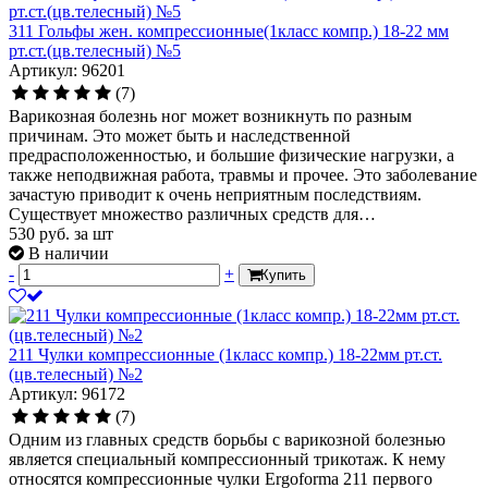
311 Гольфы жен. компрессионные(1класс компр.) 18-22 мм
рт.ст.(цв.телесный) №5
Артикул: 96201
(7)
Варикозная болезнь ног может возникнуть по разным
причинам. Это может быть и наследственной
предрасположенностью, и большие физические нагрузки, а
также неподвижная работа, травмы и прочее. Это заболевание
зачастую приводит к очень неприятным последствиям.
Существует множество различных средств для…
530
руб.
за шт
В наличии
-
+
Купить
211 Чулки компрессионные (1класс компр.) 18-22мм рт.ст.
(цв.телесный) №2
Артикул: 96172
(7)
Одним из главных средств борьбы с варикозной болезнью
является специальный компрессионный трикотаж. К нему
относятся компрессионные чулки Ergoforma 211 первого