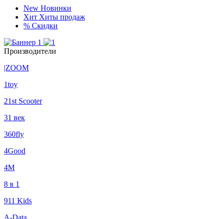
New
Новинки
Хит
Хиты продаж
%
Скидки
Производители
|ZOOM
1toy
21st Scooter
31 век
360fly
4Good
4М
8 в 1
911 Kids
A-Data