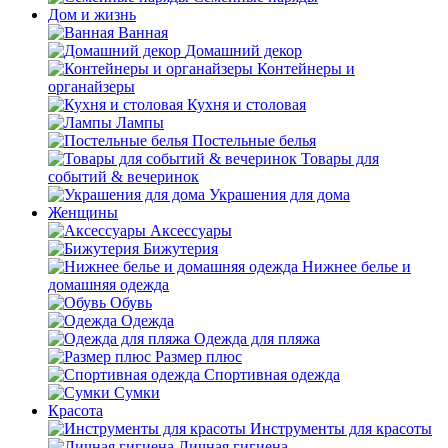
Дом и жизнь
Ванная
Домашний декор
Контейнеры и
органайзеры
Кухня и столовая
Лампы
Постельные белья
Товары для
событий & вечеринок
Украшения для дома
Женщины
Аксессуары
Бижутерия
Нижнее белье и
домашняя одежда
Обувь
Одежда
Одежда для пляжа
Размер плюс
Спортивная одежда
Сумки
Красота
Инструменты для красоты
Личная гигиена