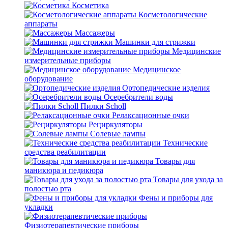
Косметика
Косметологические
аппараты
Массажеры
Машинки для стрижки
Медицинские
измерительные приборы
Медицинское
оборудование
Ортопедические изделия
Осеребрители воды
Пилки Scholl
Релаксационные очки
Рециркуляторы
Солевые лампы
Технические
средства реабилитации
Товары для
маникюра и педикюра
Товары для ухода за
полостью рта
Фены и приборы для
укладки
Физиотерапевтические приборы