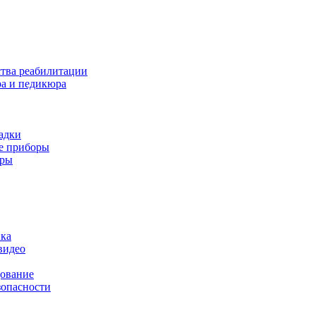
ства реабилитации
а и педикюра
адки
е приборы
оры
ика
видео
дование
зопасности