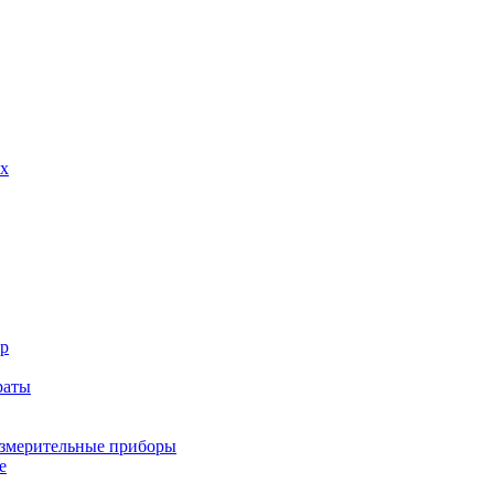
х
р
раты
змерительные приборы
е