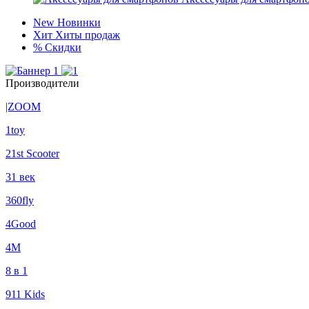
New
Новинки
Хит
Хиты продаж
%
Скидки
Производители
|ZOOM
1toy
21st Scooter
31 век
360fly
4Good
4М
8 в 1
911 Kids