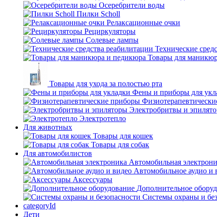
Осеребрители воды
Пилки Scholl
Релаксационные очки
Рециркуляторы
Солевые лампы
Технические сред
Товары для маникюр
Товары для ухода за полостью рта
Фены и приборы для укл
Физиотерапевтически
Электробритвы и эпилят
Электротепло
Для животных
Товары для кошек
Товары для собак
Для автомобилистов
Автомобильная электрон
Автомобильное аудио и 
Аксессуары
Дополнительное обору
Системы охраны и бе
categoryId
Дети