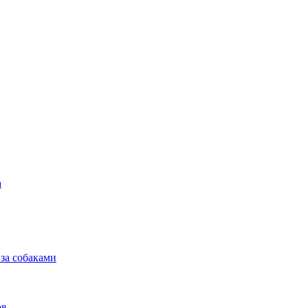
а
 за собаками
ов