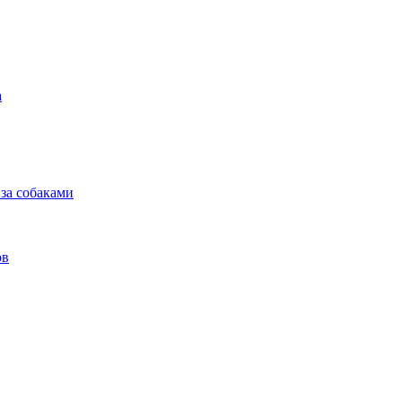
а
 за собаками
ов