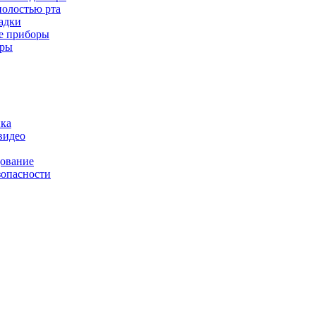
полостью рта
адки
е приборы
оры
ика
видео
дование
зопасности