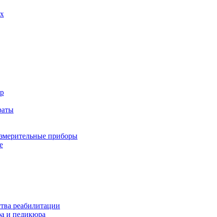
х
р
раты
змерительные приборы
е
ства реабилитации
а и педикюра