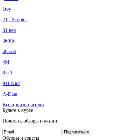
1toy
21st Scooter
31 век
360fly
4Good
4М
8 в 1
911 Kids
A-Data
Все производители
Будьте в курсе!
Новости, обзоры и акции
Подписаться
Обзоры и советы