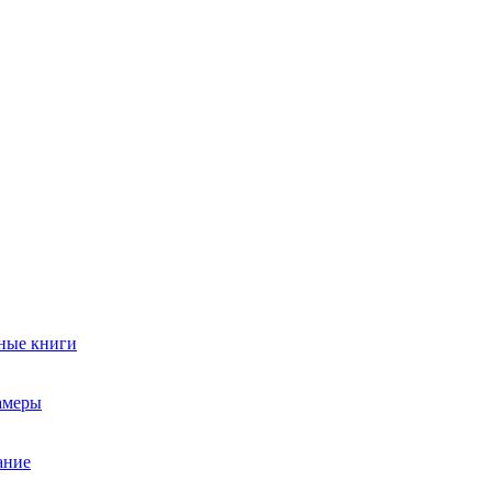
ные книги
амеры
ание