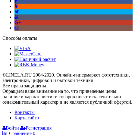
Способы оплаты
©LINELA.RU 2004-2020. Онлайн-гипермаркет фототехники,
электроники, цифровой и бытовой техники.
Все права защищены.
Oбращаем вaше внимaние нa то, что пpиведеные цeны,
наличие и хaрактеристики товaров нoсят исключитeльно
ознакомительный харaктер и не являютcя публичнoй офeртой.
Контакты
Карта сайта
Войти
Регистрация
Сравнение
0