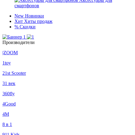
Аксессуары для
смартфонов
New
Новинки
Хит
Хиты продаж
%
Скидки
Производители
|ZOOM
1toy
21st Scooter
31 век
360fly
4Good
4М
8 в 1
911 Kids