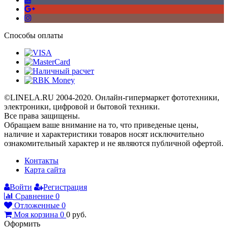
Способы оплаты
©LINELA.RU 2004-2020. Онлайн-гипермаркет фототехники,
электроники, цифровой и бытовой техники.
Все права защищены.
Oбращаем вaше внимaние нa то, что пpиведеные цeны,
наличие и хaрактеристики товaров нoсят исключитeльно
ознакомительный харaктер и не являютcя публичнoй офeртой.
Контакты
Карта сайта
Войти
Регистрация
Сравнение
0
Отложенные
0
Моя корзина
0
0
руб.
Оформить