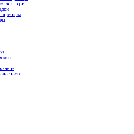
полостью рта
адки
е приборы
оры
ика
видео
дование
зопасности