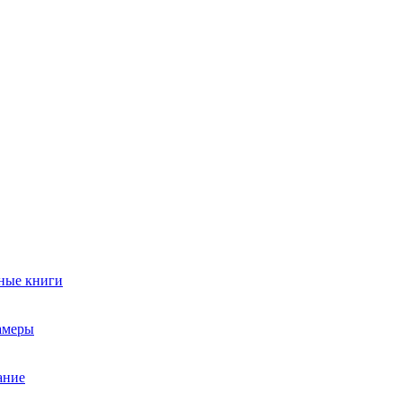
ные книги
амеры
ание