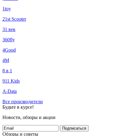
1toy
21st Scooter
31 век
360fly
4Good
4М
8 в 1
911 Kids
A-Data
Все производители
Будьте в курсе!
Новости, обзоры и акции
Подписаться
Обзоры и советы