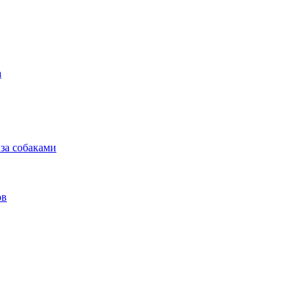
а
 за собаками
ов