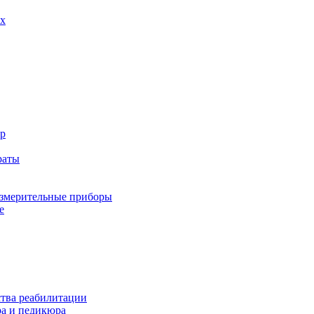
х
р
раты
змерительные приборы
е
ства реабилитации
а и педикюра